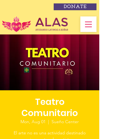
DONATE
Teatro
Comunitario
Mon, Aug 01
  |  
Sueño Center
El arte no es una actividad destinado