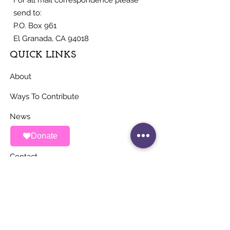
For all mail correspondence please
send to:
P.O. Box 961
El Granada, CA 94018
QUICK LINKS
About
Ways To Contribute
News
Donate
Events
Contact
STAY UP TO DATE
Stay Connected with ALAS – Join Our