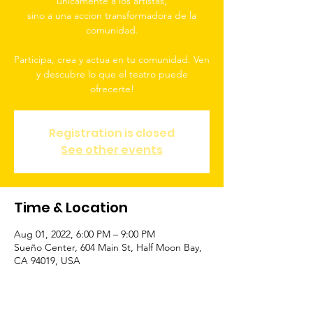
unicamente a los artistas,
sino a una accion transformadora de la
comunidad.
Participa, crea y actua en tu comunidad. Ven
y descubre lo que el teatro puede
Registration is closed
See other events
Time & Location
Aug 01, 2022, 6:00 PM – 9:00 PM
Sueño Center, 604 Main St, Half Moon Bay,
CA 94019, USA