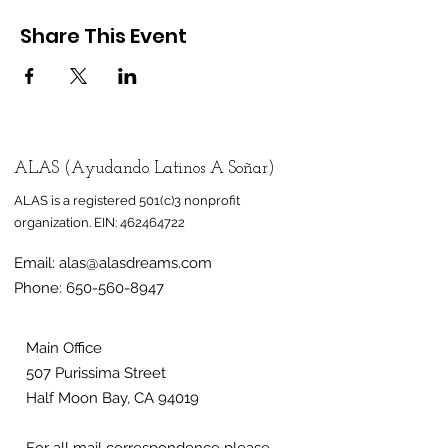
Share This Event
ALAS (Ayudando Latinos A Soñar)
ALAS is a registered 501(c)3 nonprofit
organization.
EIN:
462464722
Email:
alas@alasdreams.com
Phone:
650-560-8947
Main Office
507 Purissima Street
Half Moon Bay, CA 94019